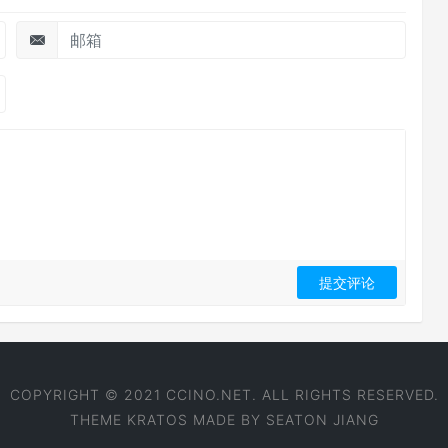
COPYRIGHT © 2021 CCINO.NET. ALL RIGHTS RESERVED.
THEME
KRATOS
MADE BY
SEATON JIANG