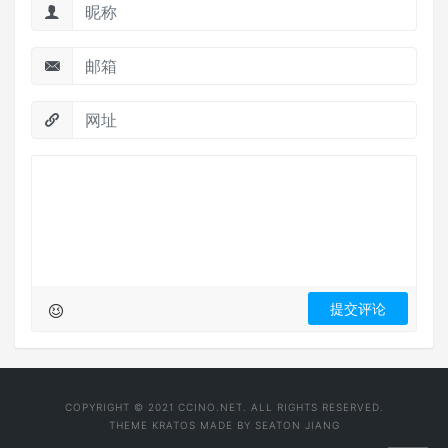
COPYRIGHT © 2021 CCINO.NET. ALL RIGHTS RESERVED.
THEME
KRATOS
MADE BY
SEATON JIANG