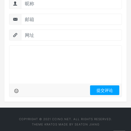
COPYRIGHT © 2021 CCINO.NET. ALL RIGHTS RESERVED.
THEME
KRATOS
MADE BY
SEATON JIANG