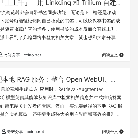
上上千」：用 Linkding 和 Trilium 自建服
主流浏览器都会自带书签同步功能，无论是 PC 端还是移动
下账号就能轻松访问自己收藏的书签，可以说保存书签的成
是随着收藏内容的增多，使用书签的成本反而会直线上升。
派上看到了几篇网络书签的相关文章，就也想和大家分享一
用的一套书签方案。因为经常查各种资料，所以收藏的书签
上应该有几千个，直接导致传统的浏览器收藏夹基本没法
奇诺分享 | ccino.net
阅读全文
了自建网络书签服务这条路，在用过许多开源方案后选择了
Trilium 相结合的方案。…
本地 RAG 服务：整合 Open WebUI、
 Qwen2.5
检索和生成式 AI 应用时，Retrieval-Augmented
on (RAG) 模型凭借其能够从知识库中检索相关信息并生成准确答案
到越来越多开发者的青睐。然而，实现端到端的本地 RAG 服
是合适的模型，还需要集成强大的用户界面和高效的推理框
 RAG 服务时，利用易于部署的 Docker 方式，可以极大简化
成。这里我们依赖 Open WebUI 提供的用户界面与模型推
奇诺分享 | ccino.net
阅读全文