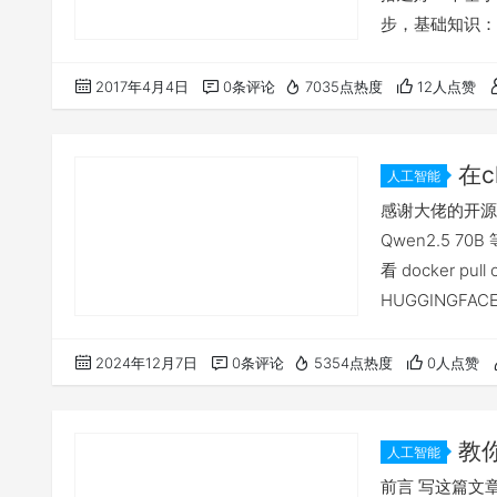
步，基础知识： 
VPS技术优劣势详解
请： 新手用户搬
2017年4月4日
0条评论
7035点热度
12人点赞
性能测试 第三
在c
人工智能
对接oneap
感谢大佬的开源 自部
Qwen2.5 7
看 docker pul
HUGGINGFACE
api/new-api使用
2024年12月7日
0条评论
5354点热度
0人点赞
教
人工智能
New API 
前言 写这篇文