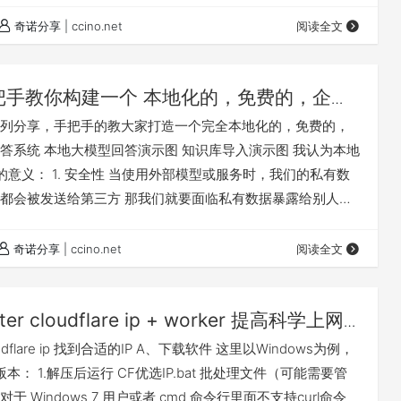
单退款。 有些鸡贼的商家，使用流量超过 10G，就不给退单
奇诺分享 | ccino.net
阅读全文
跑测速了。 测速脚本一跑，几十个 GB 就没了，到时候退不
…
把手教你构建一个 本地化的，免费的，企业
大模型知识库问答系统
列分享，手把手的教大家打造一个完全本地化的，免费的，
答系统 本地大模型回答演示图 知识库导入演示图 我认为本地
的意义： 1. 安全性 当使用外部模型或服务时，我们的私有数
都会被发送给第三方 那我们就要面临私有数据暴露给别人的
致数据泄露 本地化会让我们的数据就更安全 2. 灵活性 另外
发展，如果模型不能很好的满足我们需求的时候 我们可以很
奇诺分享 | ccino.net
阅读全文
型其进行微调 以达到更好的适配 这样就既兼顾了安全，又兼
用场景 知识库…
ter cloudflare ip + worker 提高科学上网
loudflare ip 找到合适的IP A、下载软件 这里以Windows为例，
s版本： 1.解压后运行 CF优选IP.bat 批处理文件（可能需要管
 Windows 7 用户或者 cmd 命令行里面不支持curl命令