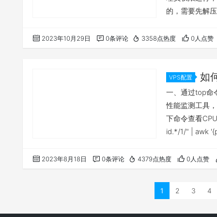
的，需要先解压c
速度的大小，比
的宽带效果，直
2023年10月29日
0条评论
3358点热度
0人点赞
到符合条件的 I
如何
VPS配置
一、通过top命
性能监测工具，
下命令查看CPU使用率：
id.*/1/" | 
CPU使用情况
示只运行一次，gr
2023年8月18日
0条评论
4379点热度
0人点赞
1
2
3
4