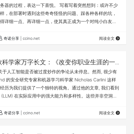
务器的过程，表达一下喜悦。 写着写着突然想到：或许不少
样，在部署时遇到这些奇奇怪怪的问题、踩各种各样的坑，
得详细一点、再详细一点，使其真正成为一个对纯小白友好
全网独一份？）虽然我也是小白 如果你认真看完并实践的
自己的服务器和 New API、Open WebUI，甚至更多！ 预
奇诺分享 | ccino.net
阅读全文
里对预算有个数再往下看，这样也不耽误你时间，对吧？ 本教
Cloudfl…
歌科学家万字长文：《改变你职业生涯的一
如何运用人工智能完成工作》建议每个人都
 关于人工智能是否被过度炒作的争论从未停息。然而, 很少有
nd 的安全研究专家和机器学习科学家 Nicholas Carlini 这样
经历为我们提供了一个独特的视角。通过他的文章, 我们看到
 (LLM) 在实际应用中的强大能力和多样性。这些并非空洞的
是切实可以改变工作方式、提高生产效率、激发创意的工具。 最
ni 本人亲自撰写了一篇长达万字的文章, 详细介绍了他如何在日常生
奇诺分享 | ccino.net
阅读全文
 AI。这篇洞察力十足的文章不仅展示了 …