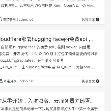
虚拟主机、云主机和VPS的区别 Xen、OpenVZ、KVM三大
 Apache、nginx 、lighttpd性能比较 第二步，VPS申
瓦工VPS购买图文指导教程 免费试用vultr搭建及vultr服务器
奇诺分享 | ccino.net
阅读全文
步，一…
loudflare部署hugging face的免费api，可
i/newapi，免费使用Qwen2.5 72B等模型
署 hugging face 的免费 api，拉到 newapi 内使用,
0B 等免费 - 开发调优 - LINUX DO 顺手打包了镜像需要的可以看
l oozzbb/hg2api:latest 运行命令可参考
_API_KEY ，去hugging face申请 API_KEY ，对接one-
 docker run --name hg2api --restart always -p 5023…
奇诺分享 | ccino.net
阅读全文
你从零开始，入坑域名、云服务器并部署
+ Open WebUI！
章本来只是想简单记录一下我购买并部署好人生中第一个属于