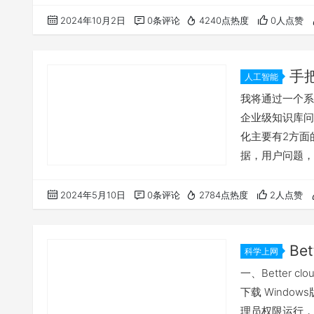
截止时间之前退
2024年10月2日
0条评论
4240点热度
0人点赞
退款，这种就别
了，只能砸自己
手
人工智能
级的，AI
我将通过一个系
企业级知识库问
化主要有2方面
据，用户问题，
风险，甚至会导
随着我们的业务
2024年5月10日
0条评论
2784点热度
2人点赞
方便的对本地模
顾了灵活性 应
Bet
科学上网
速度
一、Better c
下载 Window
理员权限运行，对于