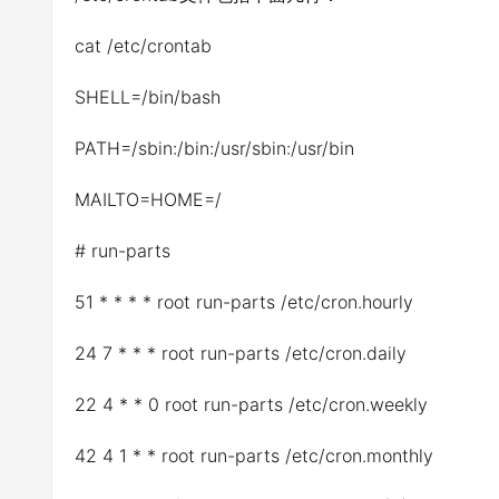
cat /etc/crontab
SHELL=/bin/bash
PATH=/sbin:/bin:/usr/sbin:/usr/bin
MAILTO=HOME=/
# run-parts
51 * * * * root run-parts /etc/cron.hourly
24 7 * * * root run-parts /etc/cron.daily
22 4 * * 0 root run-parts /etc/cron.weekly
42 4 1 * * root run-parts /etc/cron.monthly