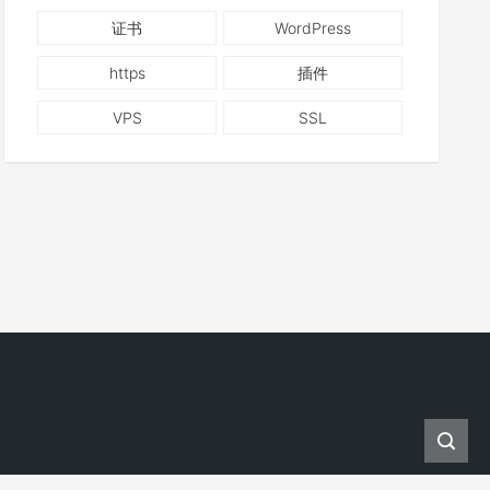
证书
WordPress
https
插件
VPS
SSL