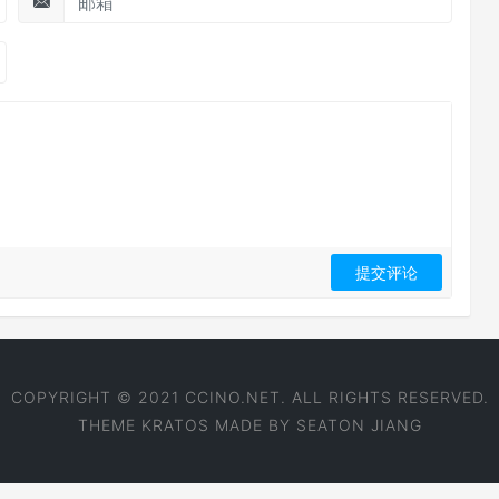
COPYRIGHT © 2021 CCINO.NET. ALL RIGHTS RESERVED.
THEME
KRATOS
MADE BY
SEATON JIANG