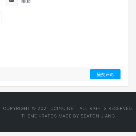
COPYRIGHT © 2021 CCINO.NET. ALL RIGHTS RESERVED.
THEME
KRATOS
MADE BY
SEATON JIANG