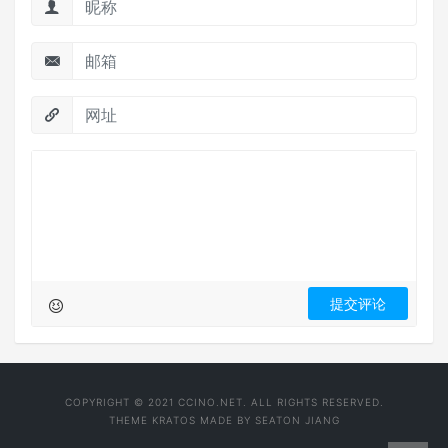
COPYRIGHT © 2021 CCINO.NET. ALL RIGHTS RESERVED.
THEME
KRATOS
MADE BY
SEATON JIANG