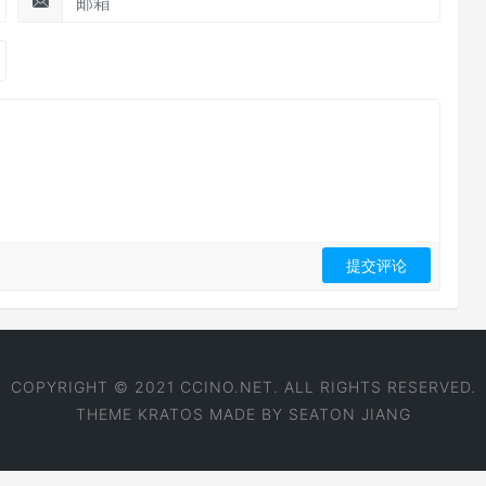
COPYRIGHT © 2021 CCINO.NET. ALL RIGHTS RESERVED.
THEME
KRATOS
MADE BY
SEATON JIANG