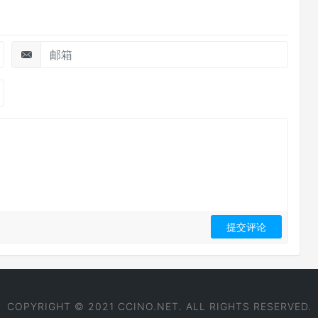
COPYRIGHT © 2021 CCINO.NET. ALL RIGHTS RESERVED.