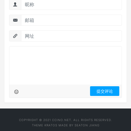
COPYRIGHT © 2021 CCINO.NET. ALL RIGHTS RESERVED.
THEME
KRATOS
MADE BY
SEATON JIANG