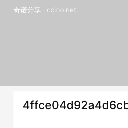
奇诺分享 | ccino.net
4ffce04d92a4d6cb