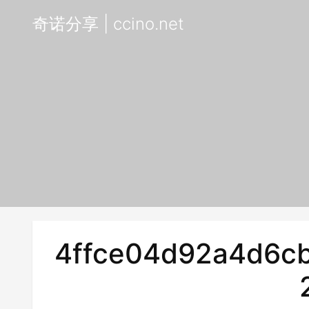
奇诺分享 | ccino.net
4ffce04d92a4d6cb