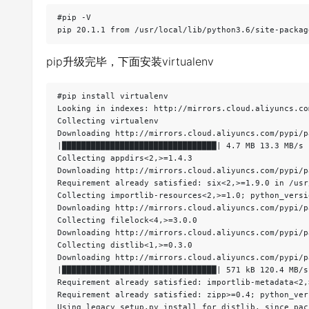
#pip -V

pip 20.1.1 from /usr/local/lib/python3.6/site-packag
pip升级完毕，下面安装virtualenv
#pip install virtualenv

Looking in indexes: http://mirrors.cloud.aliyuncs.co
Collecting virtualenv

Downloading http://mirrors.cloud.aliyuncs.com/pypi/p
|████████████████████████████████| 4.7 MB 13.3 MB/s

Collecting appdirs<2,>=1.4.3

Downloading http://mirrors.cloud.aliyuncs.com/pypi/p
Requirement already satisfied: six<2,>=1.9.0 in /usr
Collecting importlib-resources<2,>=1.0; python_versi
Downloading http://mirrors.cloud.aliyuncs.com/pypi/p
Collecting filelock<4,>=3.0.0

Downloading http://mirrors.cloud.aliyuncs.com/pypi/p
Collecting distlib<1,>=0.3.0

Downloading http://mirrors.cloud.aliyuncs.com/pypi/p
|████████████████████████████████| 571 kB 120.4 MB/s

Requirement already satisfied: importlib-metadata<2,
Requirement already satisfied: zipp>=0.4; python_ver
Using legacy setup.py install for distlib, since pac