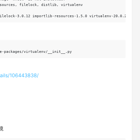
sources, filelock, distlib, virtualenv

ilelock-3.0.12 importlib-resources-1.5.0 virtualenv-20.0.21
e-packages/virtualenv/__init__.py
etails/106443838/
境