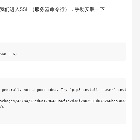
我们进入SSH（服务器命令行），手动安装一下
hon 3.6)
 generally not a good idea. Try `pip3 install --user` instead.

ackages/43/84/23ed6a1796480a6f1a2d38f2802901d078266bda38388954d0
s
