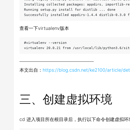
Installing collected packages: appdirs, importlib-re
Running setup.py install for distlib ... done

Successfully installed appdirs-1.4.4 distlib-0.3.0 f
查看一下virtualenv版本
#virtualenv --version

virtualenv 20.0.21 from /usr/local/lib/python3.6/sit
————————————————
本文出自：
https://blog.csdn.net/ke2100/article/d
三、创建虚拟环境
cd 进入项目所在根目录后，执行以下命令创建虚拟环