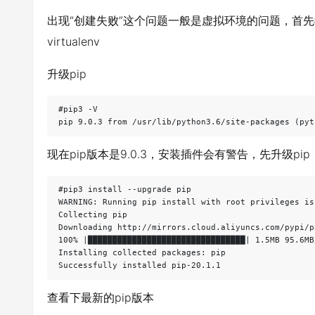
出现“创建失败”这个问题一般是虚拟环境的问题，首先
virtualenv
升级pip
#pip3 -V

pip 9.0.3 from /usr/lib/python3.6/site-packages (pyt
现在pip版本是9.0.3，安装插件会有警告，先升级pip
#pip3 install --upgrade pip

WARNING: Running pip install with root privileges is
Collecting pip

Downloading http://mirrors.cloud.aliyuncs.com/pypi/p
100% |████████████████████████████████| 1.5MB 95.6MB/
Installing collected packages: pip

Successfully installed pip-20.1.1
查看下最新的pip版本