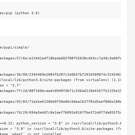
es/pip (python 3.6)
m/pypi/simple/

ackages/57/6e/a13442adf18bada682f88f55638cd43cc7a39c3e00fdcf898c
ackages/3b/00/2344469e2084fb287c2e0b57b72910309874c3245463acd6cf
/local/lib/python3.6/site-packages (from virtualenv) (1.14.0)

on < "3.7"

ackages/7f/2d/88f166bcaadc09d9fdbf1c336ad118e01b7fe1155e15675e12
ackages/93/83/71a2ee6158bb9f39a90c0dea1637f81d5eef866e188e1971a1
ackages/7d/29/694a3a4d7c0e1aef76092e9167fbe372e0f7da055f5dcf4e13
>=0.12; python_version < "3.8" in /usr/local/lib/python3.6/site-
sion < "3.8" in /usr/local/lib/python3.6/site-packages (from imp
kage 'wheel' is not installed.
