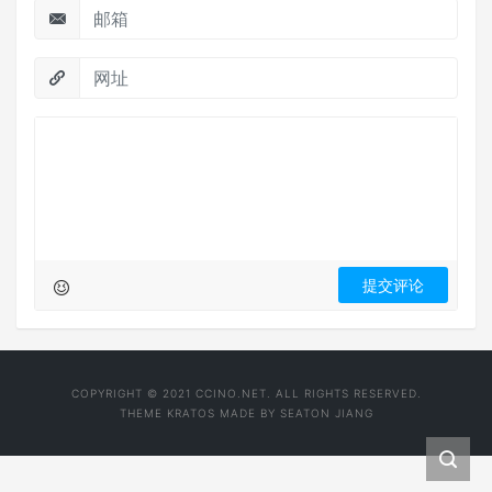
COPYRIGHT © 2021 CCINO.NET. ALL RIGHTS RESERVED.
THEME
KRATOS
MADE BY
SEATON JIANG