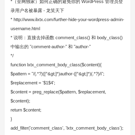
*（全网独家）如何正确的避免你的 WordPress 管理员登
录用户名被暴露 - 龙笑天下
* http://www.ilxtx.com/further-hide-your-wordpress-admin-
username.html
* 说明：直接去掉函数 comment_class() 和 body_class()
中输出的 "comment-author-" 和 "author-"
*/
function lxtx_comment_body_class($content){
$pattern = "/(.*?)([^&gt;]*)author-([^&gt;]*)(.*?)/i";
$replacement = '$1$4';
$content = preg_replace($pattern, $replacement,
$content);
return $content;
}
add_filter('comment_class', 'lxtx_comment_body_class');