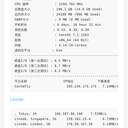
CPU 
频率
:
2294.702
MHz
总硬盘大小
:
196.1
 GB 
(
24.0
 GB 
Used
)
总内存大小
:
24108
 MB 
(
906
 MB 
Used
)
SWAP
大小
:
0
 MB 
(
0
 MB 
Used
)
开机时长
:
0
 days
,
16
 hour 
52
系统负载
:
0.33
,
0.39
,
0.30
系统
:
CentOS
7.1
.
1503
架构
:
 x86_64 
(
64
Bit
)
内核
:
4.14
.
19
-
虚拟化平台
:
--------------------------------------------------------
硬盘
I
/
O 
(第一次测试)
:
6.5
 MB
/
硬盘
I
/
O 
(第二次测试)
:
6.7
 MB
/
硬盘
I
/
O 
(第三次测试)
:
6.5
 MB
/
--------------------------------------------------------
节点名称
                  IP
地址
下载速度
CacheFly
205.234
.
175.175
7.14MB
/
s    
Linode
,
Tokyo
,
 JP         
106.187
.
96.148
7.31MB
/
s          
Linode
,
Singapore
,
 SG     
139.162
.
23.4
6.73MB
/
s    
Linode
,
London
,
 UK        
176.58
.
107.39
3.18MB
/
s    