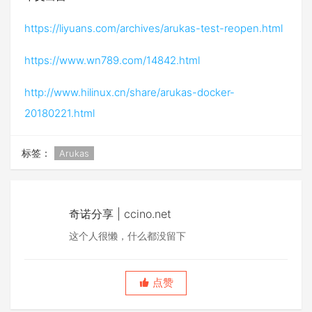
https://liyuans.com/archives/arukas-test-reopen.html
https://www.wn789.com/14842.html
http://www.hilinux.cn/share/arukas-docker-
20180221.html
标签：
Arukas
奇诺分享 | ccino.net
这个人很懒，什么都没留下
点赞