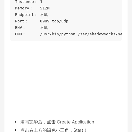
Instance： 1

Memory：   512M

Endpoint： 不填

Port：     8989 tcp/udp

ENV：      不填

CMD：      /usr/bin/python /ssr/shadowsocks/server
填写完毕后，点击 Create Application
点击右上方的绿色小三角，Start！