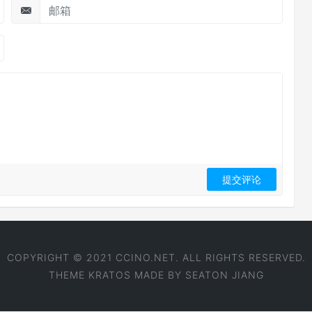
COPYRIGHT © 2021 CCINO.NET. ALL RIGHTS RESERVED.
THEME
KRATOS
MADE BY
SEATON JIANG