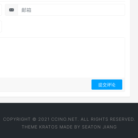
COPYRIGHT © 2021 CCINO.NET. ALL RIGHTS RESERVED.
THEME
KRATOS
MADE BY
SEATON JIANG