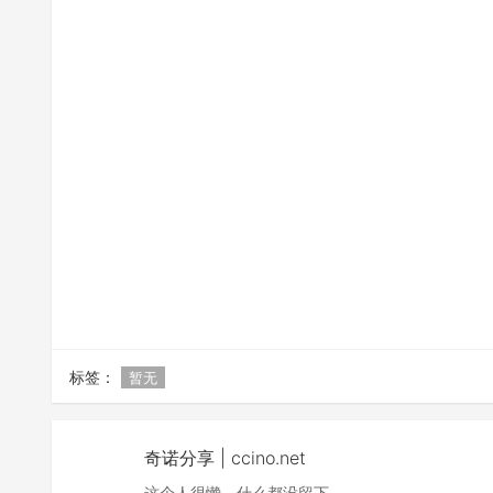
标签：
暂无
奇诺分享 | ccino.net
这个人很懒，什么都没留下