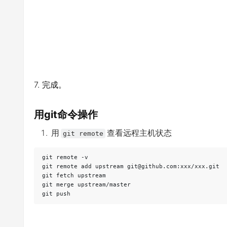
7. 完成。
用git命令操作
用
查看远程主机状态
git remote
git remote -v 

git remote add upstream git@github.com:xxx/xxx.git

git fetch upstream

git merge upstream/master

git push