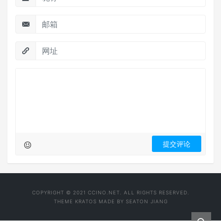
COPYRIGHT © 2021 CCINO.NET. ALL RIGHTS RESERVED.
THEME
KRATOS
MADE BY
SEATON JIANG