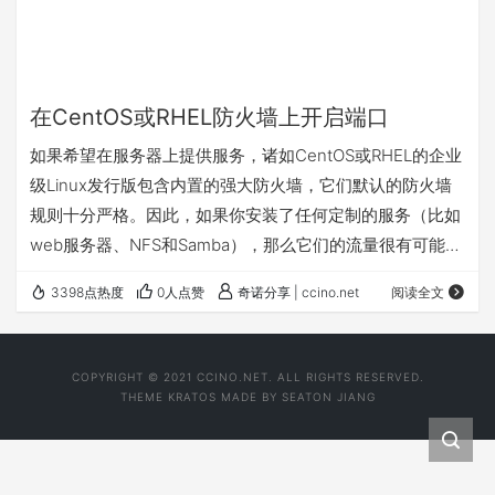
在CentOS或RHEL防火墙上开启端口
如果希望在服务器上提供服务，诸如CentOS或RHEL的企业
级Linux发行版包含内置的强大防火墙，它们默认的防火墙
规则十分严格。因此，如果你安装了任何定制的服务（比如
web服务器、NFS和Samba），那么它们的流量很有可能被
防火墙规则阻塞。所以需要在防火墙上开启必要的端口以允
3398点热度
0人点赞
奇诺分享 | ccino.net
阅读全文
许流量通过。 在CentOS/RHEL 6或更早的版本上，iptables
服务允许用户与netfilter内核模块交互来在用户空间中配置
防火墙规则。然而，从CentOS/RHEL 7开始，一个叫做
COPYRIGHT © 2021 CCINO.NET. ALL RIGHTS RESERVED.
firewalld新用户空间接口被引入以取代…
THEME
KRATOS
MADE BY
SEATON JIANG