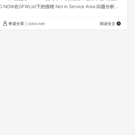
O NOW在GFWList下的报错 Not in Service Area 问题分析：
器的域名被GFWList识别为大陆网站。 若CDN服务区的域名
y访问，而是直达，流媒体网站可能会判定此连接非法。 解决方
奇诺分享 | ccino.net
阅读全文
域名至GFW列表…