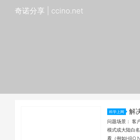
奇诺分享 | ccino.net
解
科学上网
的问题
问题场景： 客户
模式或大陆白名
看（例如HBO 