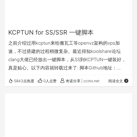
KCPTUN for SS/SSR 一键脚本
之前介绍过用kcptun来给搬瓦工等openvz架构的vps加
速，不过搭建的过程稍微复杂。最近得知koolshare论坛
clang大佬已经放出一键脚本，从SS到KCPTUN一键装好，
真是贴心。以下内容就转载过来了: 脚本Github地址：
https://github.com/clangcn/onekey-install-
5843点热度
0人点赞
奇诺分享 | ccino.net
阅读全文
shell/tree/master/kcptun_for_ss_ssr 首先还是感谢，感谢
秋水逸冰 ，因为代码中很多都是借鉴了秋水大大的脚本，在
此非常感谢大佬的付出。 下面开始简单的教程： 已测试…