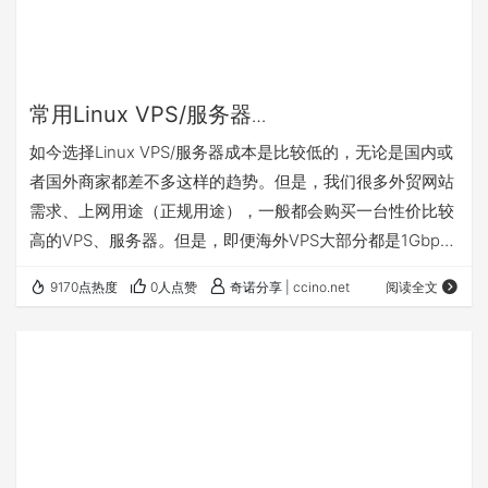
常用Linux VPS/服务器
（OpenVZ/KVM/XEN）加速、优化网络速
如今选择Linux VPS/服务器成本是比较低的，无论是国内或
度工具总结
者国外商家都差不多这样的趋势。但是，我们很多外贸网站
需求、上网用途（正规用途），一般都会购买一台性价比较
高的VPS、服务器。但是，即便海外VPS大部分都是1Gbps
带宽起步（大部分是），但是由于物理距离的问题，以及网
9170点热度
0人点赞
奇诺分享 | ccino.net
阅读全文
络线路的差异，我们用户在访问的时候会有各种的差异和不
稳定。不过，我们可以使用一些第三方的工具来提高发送流
量的速度，比如我们常见的有锐速、BBR、NET-
SPEEDER、Kcptun等。 这里笔者要先说到的是，我们在使
用工具之前，至少也要差不多…