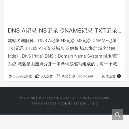
DNS A记录 NS记录 CNAME记录 TXT记录
TTL值
建站名词解释：DNS A记录 NS记录 MX记录 CNAME记录
TXT记录 TTL值 PTR值 泛域名 泛解析 域名绑定 域名转向
[title]1. DNS [/title] DNS：Domain Name System 域名管理
系统 域名是由圆点分开一串单词或缩写组成的，每一个域名
都对应一个惟一的IP地址，这一命名的方法或这样管理域名
3689点热度
0人点赞
奇诺分享 | ccino.net
阅读全文
的系统叫做域名管理系统。 DNS：Domain Name Server
域名服务器 域名虽然便于人们记忆，但网络中的计算机之间
只能互相认识IP地址，它们之间的转换工作称为域名解析…
COPYRIGHT © 2021 CCINO.NET. ALL RIGHTS RESERVED.
THEME
KRATOS
MADE BY
SEATON JIANG