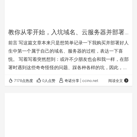
教你从零开始，入坑域名、云服务器并部署
New API + Open WebUI！
前言 写这篇文章本来只是想简单记录一下我购买并部署好人
生中第一个属于自己的域名、服务器的过程，表达一下喜
悦。 写着写着突然想到：或许不少朋友也会和我一样，在部
署时遇到这些奇奇怪怪的问题、踩各种各样的坑，因此，我
决定写得详细一点、再详细一点，使其真正成为一个对纯小
7178点热度
0人点赞
奇诺分享 | ccino.net
阅读全文
白友好的教程（或许是全网独一份？）虽然我也是小白 如果
你认真看完并实践的话，也能拥有属于自己的服务器和
New API、Open WebUI，甚至更多！ 预算 我们至少心里
对预算有个数再往下看，这样也不耽误你时间，对吧？ 本教
程中所使用的除了 Cloudfl…