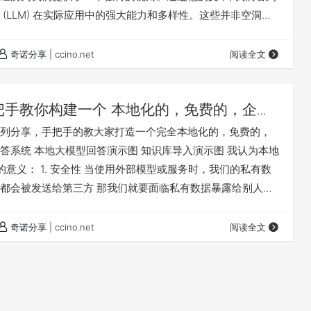
 (LLM) 在实际应用中的强大能力和多样性。这些并非空洞的
是切实可以改变工作方式、提高生产效率、激发创意的工具。 最
ni 本人亲自撰写了一篇长达万字的文章, 详细介绍了他如何在日常生
奇诺分享 | ccino.net
阅读全文
 AI。这篇洞察力十足的文章不仅展示了 …
把手教你构建一个 本地化的，免费的，企业
大模型知识库问答系统
列分享，手把手的教大家打造一个完全本地化的，免费的，
答系统 本地大模型回答演示图 知识库导入演示图 我认为本地
的意义： 1. 安全性 当使用外部模型或服务时，我们的私有数
都会被发送给第三方 那我们就要面临私有数据暴露给别人的
致数据泄露 本地化会让我们的数据就更安全 2. 灵活性 另外
发展，如果模型不能很好的满足我们需求的时候 我们可以很
奇诺分享 | ccino.net
阅读全文
型其进行微调 以达到更好的适配 这样就既兼顾了安全，又兼
用场景 知识库…