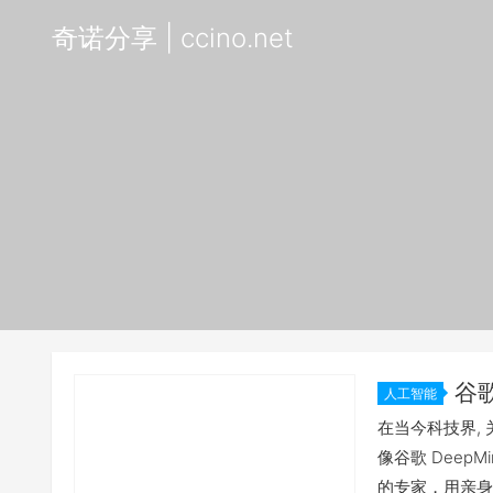
奇诺分享 | ccino.net
谷
人工智能
篇文章，我
在当今科技界,
要读一遍
像谷歌 DeepMi
的专家，用亲身