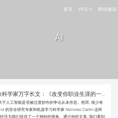
首页
VPS
网站建设
AI
歌科学家万字长文：《改变你职业生涯的一
如何运用人工智能完成工作》建议每个人都
 关于人工智能是否被过度炒作的争论从未停息。然而, 很少有
nd 的安全研究专家和机器学习科学家 Nicholas Carlini 这样
经历为我们提供了一个独特的视角。通过他的文章, 我们看到