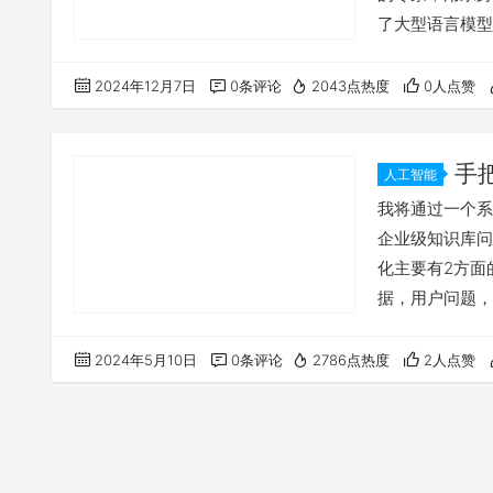
了大型语言模型
营销宣传, 而
近, Carli
2024年12月7日
0条评论
2043点热度
0人点赞
活和工作中使用
手
人工智能
级的，AI
我将通过一个系
企业级知识库问
化主要有2方面
据，用户问题，
风险，甚至会导
随着我们的业务
2024年5月10日
0条评论
2786点热度
2人点赞
方便的对本地模
顾了灵活性 应