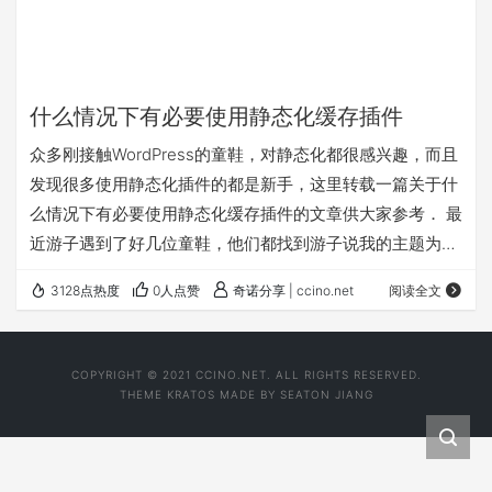
什么情况下有必要使用静态化缓存插件
众多刚接触WordPress的童鞋，对静态化都很感兴趣，而且
发现很多使用静态化插件的都是新手，这里转载一篇关于什
么情况下有必要使用静态化缓存插件的文章供大家参考． 最
近游子遇到了好几位童鞋，他们都找到游子说我的主题为何
安装不了，我明明修改了主题为什么没有变化。等等诸多
3128点热度
0人点赞
奇诺分享 | ccino.net
阅读全文
WordPress方面的问题。我就纳闷了这样的情况不应该发生
才对，后来与他们交谈中了解到他们分别都安装了cos-
html-cache或者wp-super-cache静态化缓存插件。 我一看
COPYRIGHT © 2021 CCINO.NET. ALL RIGHTS RESERVED.
就知道了问题就出在cos-html-cache、wp-super…
THEME
KRATOS
MADE BY
SEATON JIANG