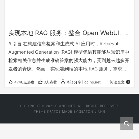
实现本地 RAG 服务：整合 Open WebUI、
Ollama 和 Qwen2.5
# 引言 在构建信息检索和生成式 AI 应用时，Retrieval-
Augmented Generation (RAG) 模型凭借其能够从知识库中
检索相关信息并生成准确答案的强大能力，受到越来越多开
发者的青睐。然而，实现端到端的本地 RAG 服务，需求的
不只是合适的模型，还需要集成强大的用户界面和高效的推
4748点热度
0人点赞
奇诺分享 | ccino.net
阅读全文
理框架。 在构建本地 RAG 服务时，利用易于部署的
Docker 方式，可以极大简化模型管理和服务集成。这里我
们依赖 Open WebUI 提供的用户界面与模型推理服务，再
COPYRIGHT © 2021 CCINO.NET. ALL RIGHTS RESERVED.
通过 Ollama 来引入 bge-m3…
THEME
KRATOS
MADE BY
SEATON JIANG