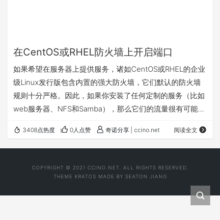
在CentOS或RHEL防火墙上开启端口
如果希望在服务器上提供服务，诸如CentOS或RHEL的企业
级Linux发行版包含内置的强大防火墙，它们默认的防火墙
规则十分严格。因此，如果你安装了任何定制的服务（比如
web服务器、NFS和Samba），那么它们的流量很有可能被
防火墙规则阻塞。所以需要在防火墙上开启必要的端口以允
3408点热度
0人点赞
奇诺分享 | ccino.net
阅读全文
许流量通过。 在CentOS/RHEL 6或更早的版本上，iptables
服务允许用户与netfilter内核模块交互来在用户空间中配置
防火墙规则。然而，从CentOS/RHEL 7开始，一个叫做
COPYRIGHT © 2021 CCINO.NET. ALL RIGHTS RESERVED.
firewalld新用户空间接口被引入以取代…
THEME
KRATOS
MADE BY
SEATON JIANG