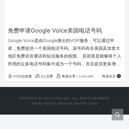
免费申请Google Voice美国电话号码
Google Voice是由Google推出的VOIP服务，可以通过申
请，免费提供一个美国电话号码。该号码有在美国及加拿大
地区免费语音通话和短信服务的权限。 其初衷是能够将个人
所用的众多电话号码集中成为一个号码，并且提供更多增值
服务。 其他地区国家不能直接使用，需要充值才可以，但价
4006点热度
0人点赞
奇诺分享 | ccino.net
阅读全文
格还算低廉。更多资费请参考：通话费率。 我大概看一下：
1.拨打美国和加拿大免费（在非美国加拿大地区拨打，1美
分/分钟）。 2.拨打美国维尔京群岛，需要2美分/分钟（这
COPYRIGHT © 2021 CCINO.NET. ALL RIGHTS RESERVED.
是唯一在美国的例外情况）。 3.拨打国内手机和座机是1美
THEME
KRATOS
MADE BY
SEATON JIANG
分/分钟。 4…