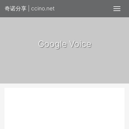
奇诺分享 | ccino.net
Google Voice