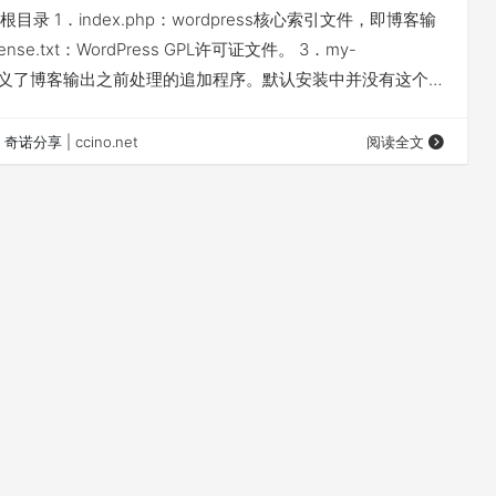
程序根目录 1．index.php：wordpress核心索引文件，即博客输
ense.txt：WordPress GPL许可证文件。 3．my-
hp：定义了博客输出之前处理的追加程序。默认安装中并没有这个文
就会被管理页面引用。 4．readme.html：WordPress安
-atom.php：输出Atom信息聚合内容。 ⒍wp-blog-
奇诺分享 | ccino.net
阅读全文