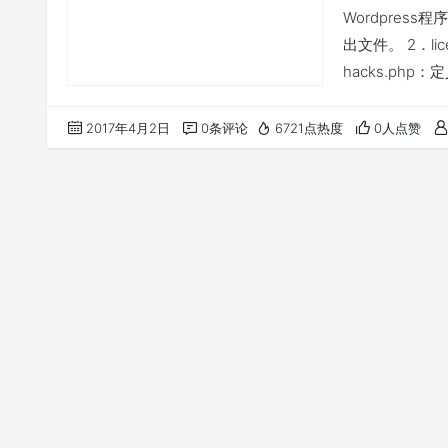
Wordpress
出文件。 2．lic
hacks.p
件，但如果存在，它
装导言。 5．wp
2017年4月2日
0条评论
6721点热度
0人点赞
heade…