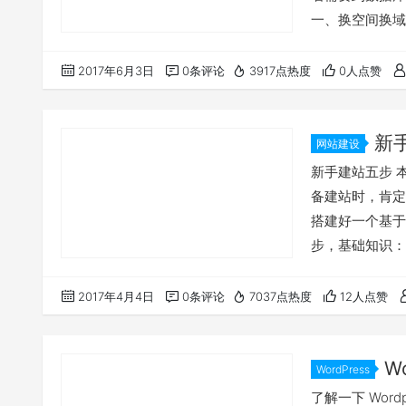
一、换空间换域
进旧站数据库ph
所有文件上传至
2017年6月3日
0条评论
3917点热度
0人点赞
phpmyadmi
新
网站建设
新手建站五步 本博
备建站时，肯定
搭建好一个基于
步，基础知识： 
VPS技术优劣势详解
请： 新手用户搬
2017年4月4日
0条评论
7037点热度
12人点赞
性能测试 第三
W
WordPress
了解一下 Wor