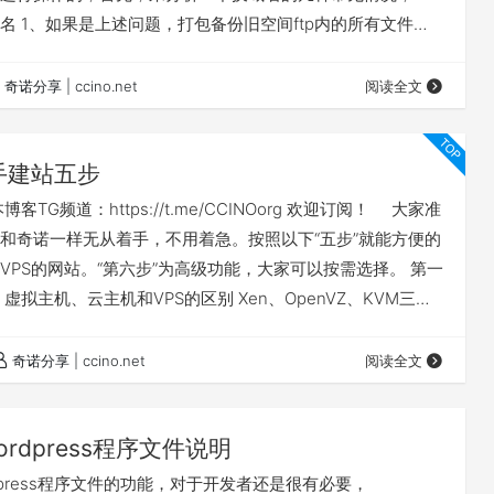
名 1、如果是上述问题，打包备份旧空间ftp内的所有文件，
pmyadmin里导出你网站的数据库sql文件； 2、将备份的ftp
新的空间FTP内，将备份的sql上传到新空间的数据库
奇诺分享 | ccino.net
阅读全文
n内； 3、打开新空间ftp的网站根目录找到wp-config…
手建站五步
客TG频道：https://t.me/CCINOorg 欢迎订阅！ 大家准
和奇诺一样无从着手，不用着急。按照以下“五步”就能方便的
VPS的网站。“第六步”为高级功能，大家可以按需选择。 第一
虚拟主机、云主机和VPS的区别 Xen、OpenVZ、KVM三大
 Apache、nginx 、lighttpd性能比较 第二步，VPS申
瓦工VPS购买图文指导教程 免费试用vultr搭建及vultr服务器
奇诺分享 | ccino.net
阅读全文
步，一…
ordpress程序文件说明
dpress程序文件的功能，对于开发者还是很有必要，